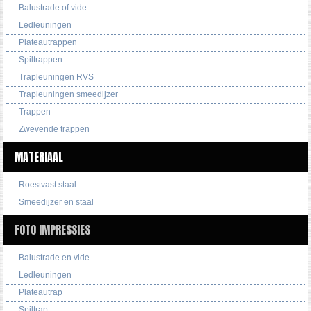
Balustrade of vide
Ledleuningen
Plateautrappen
Spiltrappen
Trapleuningen RVS
Trapleuningen smeedijzer
Trappen
Zwevende trappen
MATERIAAL
Roestvast staal
Smeedijzer en staal
FOTO IMPRESSIES
Balustrade en vide
Ledleuningen
Plateautrap
Spiltrap