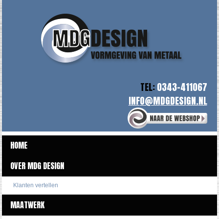
TEL:
0343-411067
HOME
OVER MDG DESIGN
Klanten vertellen
MAATWERK